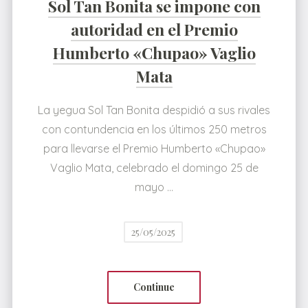
Sol Tan Bonita se impone con
autoridad en el Premio
Humberto «Chupao» Vaglio
Mata
La yegua Sol Tan Bonita despidió a sus rivales
con contundencia en los últimos 250 metros
para llevarse el Premio Humberto «Chupao»
Vaglio Mata, celebrado el domingo 25 de
mayo …
25/05/2025
Continue