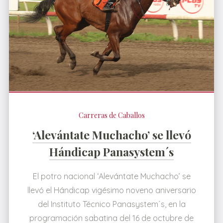
Carreras de Caballos
‘Alevántate Muchacho’ se llevó
Hándicap Panasystem´s
El potro nacional ‘Alevántate Muchacho’ se
llevó el Hándicap vigésimo noveno aniversario
del Instituto Técnico Panasystem´s, en la
programación sabatina del 16 de octubre de