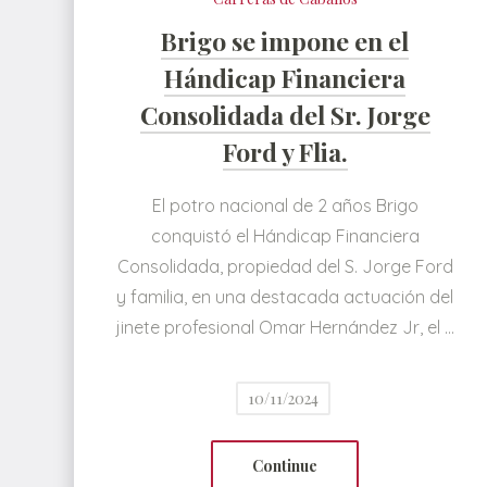
Brigo se impone en el
Hándicap Financiera
Consolidada del Sr. Jorge
Ford y Flia.
El potro nacional de 2 años Brigo
conquistó el Hándicap Financiera
Consolidada, propiedad del S. Jorge Ford
y familia, en una destacada actuación del
jinete profesional Omar Hernández Jr, el …
10/11/2024
Continue