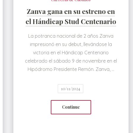
Zanva gana en su estreno en
el Hándicap Stud Centenario
La potranca nacional de 2 años Zanva
impresionó en su debut, llevándose la
victoria en el Hándicap Centenario
celebrado el sábado 9 de noviembre en el
Hipódromo Presidente Remón. Zanva, …
10/11/2024
Continue