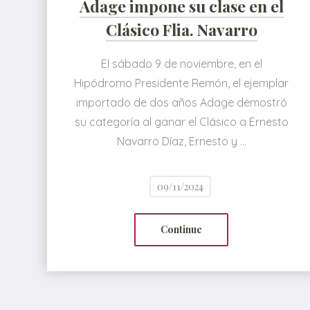
Adage impone su clase en el
Clásico Flia. Navarro
El sábado 9 de noviembre, en el
Hipódromo Presidente Remón, el ejemplar
importado de dos años Adage demostró
su categoría al ganar el Clásico a Ernesto
Navarro Díaz, Ernesto y …
09/11/2024
Continue