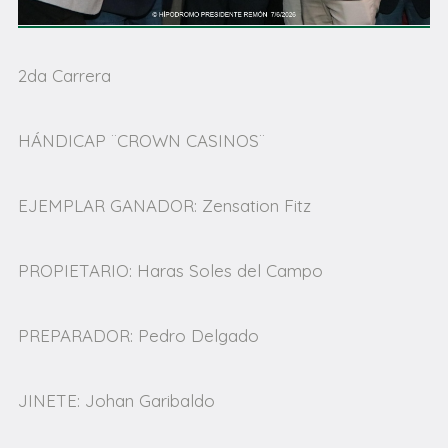
2da Carrera
HÁNDICAP ¨CROWN CASINOS¨
EJEMPLAR GANADOR: Zensation Fitz
PROPIETARIO: Haras Soles del Campo
PREPARADOR: Pedro Delgado
JINETE: Johan Garibaldo