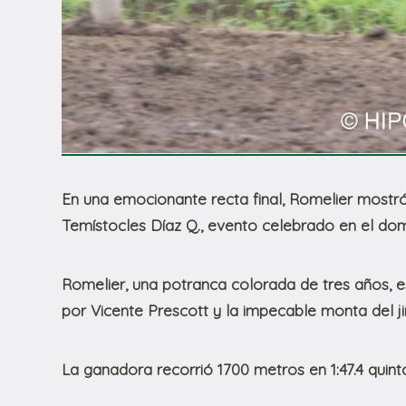
En una emocionante recta final, Romelier mostró 
Temístocles Díaz Q., evento celebrado en el do
Romelier, una potranca colorada de tres años, es
por Vicente Prescott y la impecable monta del j
La ganadora recorrió 1700 metros en 1:47.4 quinto