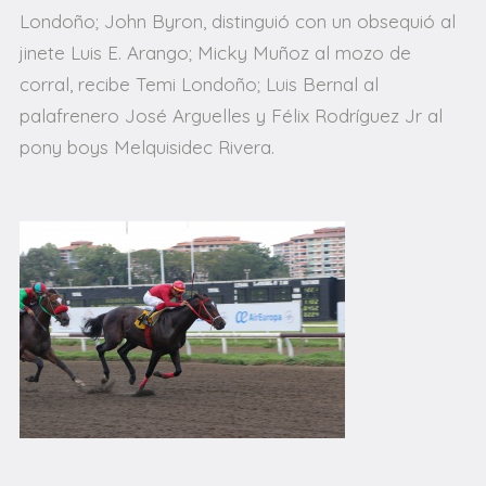
Londoño; John Byron, distinguió con un obsequió al
jinete Luis E. Arango; Micky Muñoz al mozo de
corral, recibe Temi Londoño; Luis Bernal al
palafrenero José Arguelles y Félix Rodríguez Jr al
pony boys Melquisidec Rivera.