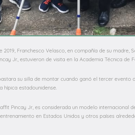
de 2019, Franchesco Velasco, en compañía de su madre, So
t Pincay Jr., estuvieron de visita en la Academia Técnica d
ubastara su silla de montar cuando ganó el tercer evento
a hípica estadounidense.
fit Pincay Jr, es considerada un modelo internacional de 
entrenamiento en Estados Unidos y otros países alrededo