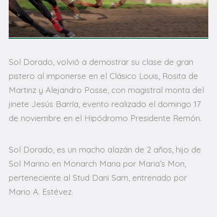
Sol Dorado, volvió a demostrar su clase de gran
pistero al imponerse en el Clásico Louis, Rosita de
Martinz y Alejandro Posse, con magistral monta del
jinete Jesús Barría, evento realizado el domingo 17
de noviembre en el Hipódromo Presidente Remón.
Sol Dorado, es un macho alazán de 2 años, hijo de
Sol Marino en Monarch Maria por Maria’s Mon,
perteneciente al Stud Dani Sam, entrenado por
Mario A. Estévez.